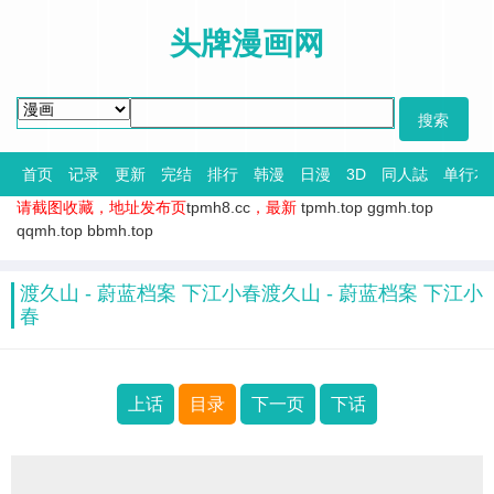
头牌漫画网
首页
记录
更新
完结
排行
韩漫
日漫
3D
同人誌
单行本
请截图收藏，地址发布页
tpmh8.cc
，最新
tpmh.top
ggmh.top
qqmh.top
bbmh.top
渡久山 - 蔚蓝档案 下江小春渡久山 - 蔚蓝档案 下江小
春
上话
目录
下一页
下话