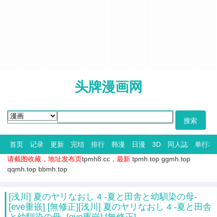
头牌漫画网
首页
记录
更新
完结
排行
韩漫
日漫
3D
同人誌
单行本
请截图收藏，地址发布页
tpmh8.cc
，最新
tpmh.top
ggmh.top
qqmh.top
bbmh.top
[浅川] 夏のヤリなおし 4 -夏と田舎と幼馴染の母-
[eve重嵌] [無修正][浅川] 夏のヤリなおし 4 -夏と田舎