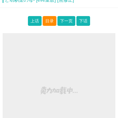
と幼馴染の母- [eve重嵌] [無修正]
上话
目录
下一页
下话