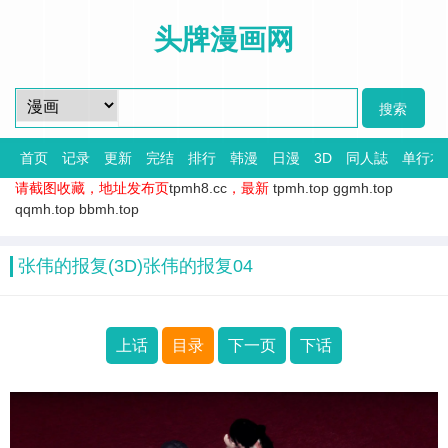
头牌漫画网
首页
记录
更新
完结
排行
韩漫
日漫
3D
同人誌
单行本
请截图收藏，地址发布页
tpmh8.cc
，最新
tpmh.top
ggmh.top
qqmh.top
bbmh.top
张伟的报复(3D)张伟的报复04
上话
目录
下一页
下话