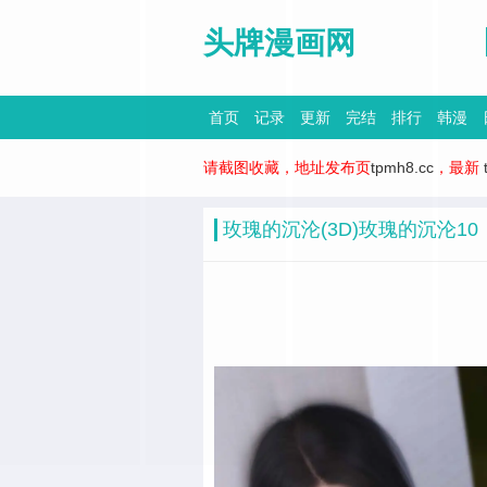
头牌漫画网
首页
记录
更新
完结
排行
韩漫
请截图收藏，地址发布页
tpmh8.cc
，最新
玫瑰的沉沦(3D)玫瑰的沉沦10