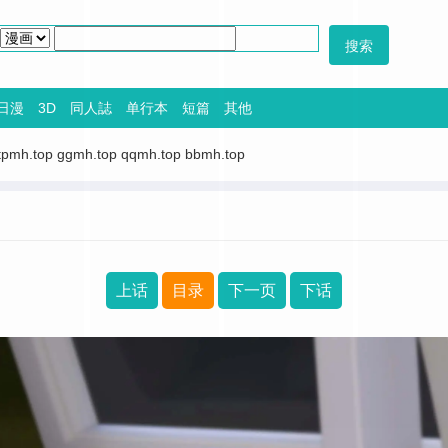
日漫
3D
同人誌
单行本
短篇
其他
tpmh.top
ggmh.top
qqmh.top
bbmh.top
上话
目录
下一页
下话