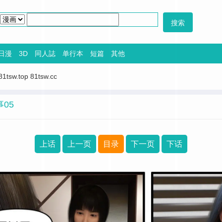
日漫
3D
同人誌
单行本
短篇
其他
81tsw.top
81tsw.cc
05
上话
上一页
目录
下一页
下话