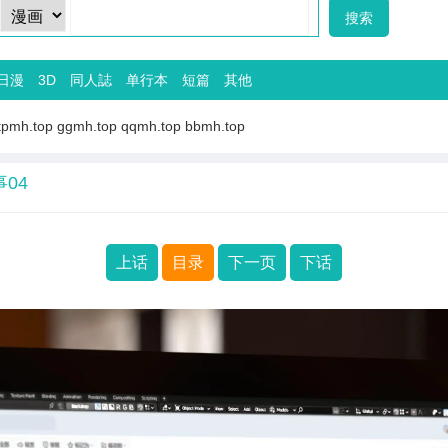
日漫
3D
同人誌
单行本
短篇
其他
tpmh.top
ggmh.top
qqmh.top
bbmh.top
04
上话
目录
下一页
下话