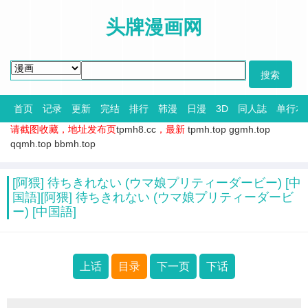
头牌漫画网
首页
记录
更新
完结
排行
韩漫
日漫
3D
同人誌
单行本
请截图收藏，地址发布页
tpmh8.cc
，最新
tpmh.top
ggmh.top
qqmh.top
bbmh.top
[阿猥] 待ちきれない (ウマ娘プリティーダービー) [中
国語][阿猥] 待ちきれない (ウマ娘プリティーダービ
ー) [中国語]
上话
目录
下一页
下话