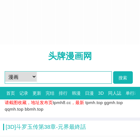
头牌漫画网
首页
记录
更新
完结
排行
韩漫
日漫
3D
同人誌
单行本
请截图收藏，地址发布页
tpmh8.cc
，最新
tpmh.top
ggmh.top
qqmh.top
bbmh.top
[3D]斗罗玉传第38章-元界最終話