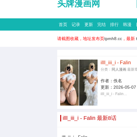
头牌漫画网
首页
记录
更新
完结
排行
韩漫
请截图收藏，地址发布页
tpmh8.cc
，最新
illl_iii_i - Falin
分类：
同人漫画
最新
作者：
佚名
更新：
2026-05-07
illl_iii_i - Falin…
illl_iii_i - Falin 最新8话