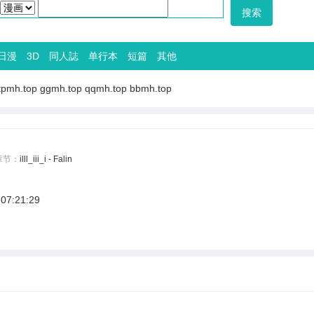
日漫
3D
同人誌
单行本
短篇
其他
tpmh.top
ggmh.top
qqmh.top
bbmh.top
章节：
illl_iii_i - Falin
 07:21:29