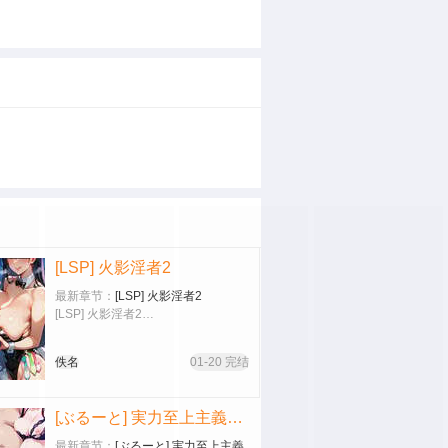
[LSP] 火影淫者2
最新章节：
[LSP] 火影淫者2
[LSP] 火影淫者2…
佚名
01-20 完结
[ぶるーと] 実力至上主義の学園の一軍女子が催眠おじさんに全員寝取られ孕まされる話 (ようこそ実力至上主義の教室へ) [AI Generated]
最新章节：
[ぶるーと] 実力至上主義